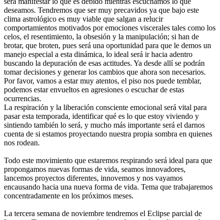
será manifestar lo que es debido mientras escuchamos lo que
deseamos. Tendremos que ser muy precavidos ya que bajo este
clima astrológico es muy viable que salgan a relucir
comportamientos motivados por emociones viscerales tales como los
celos, el resentimiento, la obsesión y la manipulación; si han de
brotar, que broten, pues será una oportunidad para que le demos un
manejo especial a esta dinámica, lo ideal será ir hacia adentro
buscando la depuración de esas actitudes. Ya desde allí se podrán
tomar decisiones y generar los cambios que ahora son necesarios.
Por favor, vamos a estar muy atentos, el piso nos puede temblar,
podemos estar envueltos en agresiones o escuchar de estas
ocurrencias.
La respiración y la liberación consciente emocional será vital para
pasar esta temporada, identificar qué es lo que estoy viviendo y
sintiendo también lo será, y mucho más importante será el darnos
cuenta de si estamos proyectando nuestra propia sombra en quienes
nos rodean.
Todo este movimiento que estaremos respirando será ideal para que
propongamos nuevas formas de vida, seamos innovadores,
lancemos proyectos diferentes, innovemos y nos vayamos
encausando hacia una nueva forma de vida.
Tema que trabajaremos
concentradamente en los próximos meses.
La tercera semana de noviembre tendremos el Eclipse parcial de