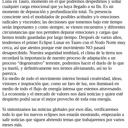
Luna en Tauro, momento en el que podremos despedirnos y soltar
cualquier carga emocional que ya haya llegado a su fin. Es un
momento de depuración y profundización total. Tu presencia
consciente será el modulador de posibles actitudes y/o emociones
radicales y viscerales; las decisiones que tomemos bajo este tiempo
serán importantes y como siempre, se vienen encuentros y diferentes
circunstancias que nos permiten depurar emociones y cargas que
hemos tenido guardadas por largo tiempo. Después de varios años,
tendremos el primer Eclipse Lunar en Tauro con el Nodo Norte muy
cerca, así que atentos porque este movimiento NO pasará
desapercibido.
Nuestra seguridad temblará, el clima de la tierra nos
recordará la importancia de nuestro proceso de adaptación a un
proceso “degenerativo” terrestre, podremos hacer el duelo de lo que
ya murió, y definitivamente nos iremos alivianando, así no lo
parezca.
En medio de todo el movimiento interior brotará creatividad, ideas,
visiones e inspiración que, como un faro de luz, nos iluminará en
medio de todo el flujo de energía intensa que estemos atravesando.
La economía y el mercado de valores nos dará noticias y quien esté
despierto podrá sacar el mejor provecho de toda esta energía.
Si sintonizamos las noticias globales por esos días, verificaremos
todo lo que los nuevos eclipses nos estarán mostrando, empezarán a
salir noticias que siguen abriendo temas que trabajaremos por varios
meses más.