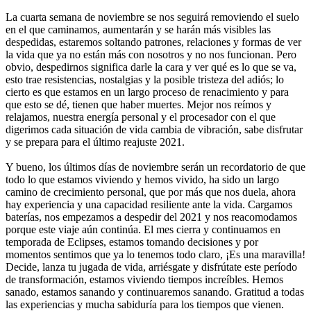
La cuarta semana de noviembre se nos seguirá removiendo el suelo
en el que caminamos, aumentarán y se harán más visibles las
despedidas, estaremos soltando patrones, relaciones y formas de ver
la vida que ya no están más con nosotros y no nos funcionan. Pero
obvio, despedirnos significa darle la cara y ver qué es lo que se va,
esto trae resistencias, nostalgias y la posible tristeza del adiós; lo
cierto es que estamos en un largo proceso de renacimiento y para
que esto se dé, tienen que haber muertes. Mejor nos reímos y
relajamos, nuestra energía personal y el procesador con el que
digerimos cada situación de vida cambia de vibración, sabe disfrutar
y se prepara para el último reajuste 2021.
Y bueno, los últimos días de noviembre serán un recordatorio de que
todo lo que estamos viviendo y hemos vivido, ha sido un largo
camino de crecimiento personal, que por más que nos duela, ahora
hay experiencia y una capacidad resiliente ante la vida. Cargamos
baterías, nos empezamos a despedir del 2021 y nos reacomodamos
porque este viaje aún continúa. El mes cierra y continuamos en
temporada de Eclipses, estamos tomando decisiones y por
momentos sentimos que ya lo tenemos todo claro, ¡Es una maravilla!
Decide, lanza tu jugada de vida, arriésgate y disfrútate este período
de transformación, estamos viviendo tiempos increíbles.
Hemos
sanado, estamos sanando y continuaremos sanando. Gratitud a todas
las experiencias y mucha sabiduría para los tiempos que vienen.