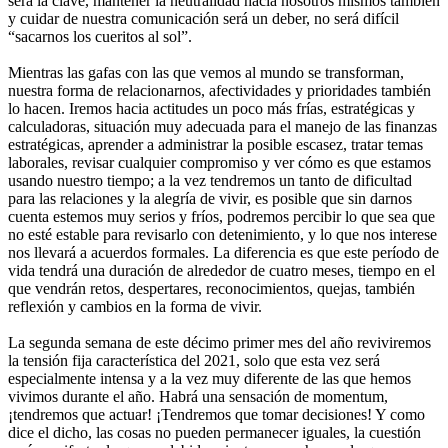
será la clave, mantener la neutralidad hacia nosotros mismos también
y cuidar de nuestra comunicación será un deber, no será difícil
“sacarnos los cueritos al sol”.
Mientras las gafas con las que vemos al mundo se transforman,
nuestra forma de relacionarnos, afectividades y prioridades también
lo hacen.
Iremos hacia actitudes un poco más frías, estratégicas y
calculadoras, situación muy adecuada para el manejo de las finanzas
estratégicas, aprender a administrar la posible escasez, tratar temas
laborales, revisar cualquier compromiso y ver cómo es que estamos
usando nuestro tiempo; a la vez tendremos un tanto de dificultad
para las relaciones y la alegría de vivir, es posible que sin darnos
cuenta estemos muy serios y fríos, podremos percibir lo que sea que
no esté estable para revisarlo con detenimiento, y lo que nos interese
nos llevará a acuerdos formales. La diferencia es que este período de
vida tendrá una duración de alrededor de cuatro meses, tiempo en el
que vendrán retos, despertares, reconocimientos, quejas, también
reflexión y cambios en la forma de vivir.
La segunda semana de este décimo primer mes del año reviviremos
la tensión fija característica del 2021, solo que esta vez será
especialmente intensa y a la vez muy diferente de las que hemos
vivimos durante el año. Habrá una sensación de momentum,
¡tendremos que actuar! ¡Tendremos que tomar decisiones! Y como
dice el dicho, las cosas no pueden permanecer iguales, la cuestión