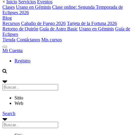
×
Inicio
Servicios
Eventos
Clases
Urano en Géminis
Clase online: Segunda Temporada de
Eclipses 2026
Blog
Recursos
Caballo de Fuego 2026
Tarjeta de la Fortuna 2026
Retorno de Quirón
Guía de Astro Basic
Urano en Géminis
Guía de
Eclipses
Tienda
Contáctanos
Mis cursos
Mi Cuenta
Registro
Sitio
Web
Search