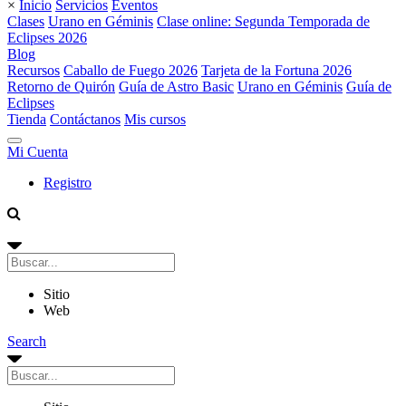
×
Inicio
Servicios
Eventos
Clases
Urano en Géminis
Clase online: Segunda Temporada de
Eclipses 2026
Blog
Recursos
Caballo de Fuego 2026
Tarjeta de la Fortuna 2026
Retorno de Quirón
Guía de Astro Basic
Urano en Géminis
Guía de
Eclipses
Tienda
Contáctanos
Mis cursos
Mi Cuenta
Registro
Sitio
Web
Search