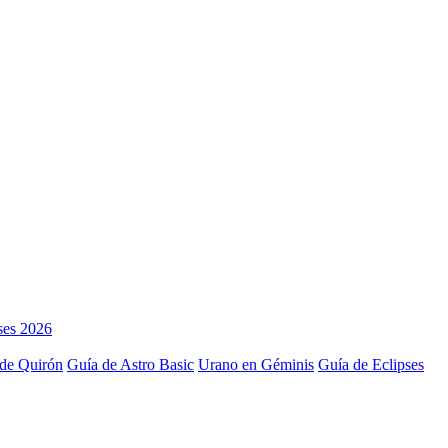
ses 2026
de Quirón
Guía de Astro Basic
Urano en Géminis
Guía de Eclipses