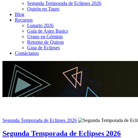
Segunda Temporada de Eclipses 2026
Quirón en Tauro
Blog
Recursos
Lunario 2026
Guía de Astro Basics
Urano en Géminis
Retorno de Quiron
Guia de Eclipses
Contáctanos
Segunda Temporada de Eclipses 2026
Segunda Temporada de Eclipses 2026