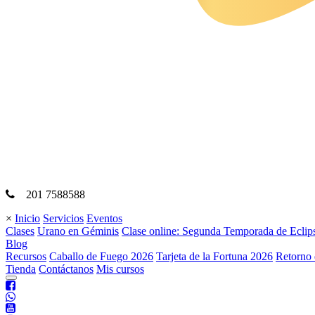
201 7588588
×
Inicio
Servicios
Eventos
Clases
Urano en Géminis
Clase online: Segunda Temporada de Eclip
Blog
Recursos
Caballo de Fuego 2026
Tarjeta de la Fortuna 2026
Retorno 
Tienda
Contáctanos
Mis cursos