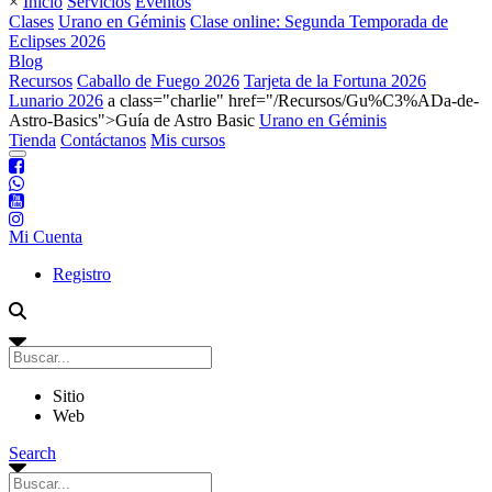
×
Inicio
Servicios
Eventos
Clases
Urano en Géminis
Clase online: Segunda Temporada de
Eclipses 2026
Blog
Recursos
Caballo de Fuego 2026
Tarjeta de la Fortuna 2026
Lunario 2026
a class="charlie" href="/Recursos/Gu%C3%ADa-de-
Astro-Basics">Guía de Astro Basic
Urano en Géminis
Tienda
Contáctanos
Mis cursos
Mi Cuenta
Registro
Sitio
Web
Search