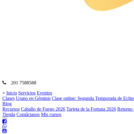
201 7588588
×
Inicio
Servicios
Eventos
Clases
Urano en Géminis
Clase online: Segunda Temporada de Eclip
Blog
Recursos
Caballo de Fuego 2026
Tarjeta de la Fortuna 2026
Retorno 
Tienda
Contáctanos
Mis cursos