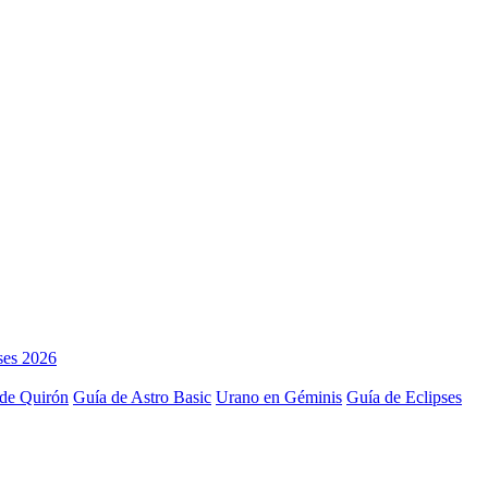
ses 2026
de Quirón
Guía de Astro Basic
Urano en Géminis
Guía de Eclipses